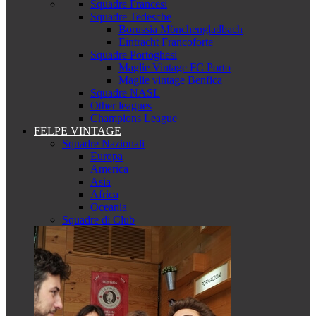
Squadre Francesi
Squadre Tedesche
Borussia Mönchengladbach
Eintracht Francoforte
Squadre Portoghesi
Maglie Vintage FC Porto
Maglie vintage Benfica
Squadre NASL
Other leagues
Champions League
FELPE VINTAGE
Squadre Nazionali
Europa
America
Asia
Africa
Oceania
Squadre di Club