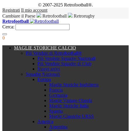
© 2007-2025 Retrofootball®.
Registrati
Il mio account
Cambiare il Paese
Retrofootball
Retrorugby
Retrofootball
Cerca:
0
MAGLIE STORICHE CALCIO
Piú Vendute di Retrofootball®
Più Vendute Squadre Nazionali
Più Vendute Squadre di Club
Nuovi arrivi
Squadre Nazionali
Europa
Maglie Storiche Inghilterra
Francia
Germania
Maglie Vintage Olanda
Maglie Storiche Italia
Spagna
Maglie Classiche URSS
America
Argentina