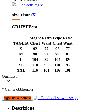
Guida delle taglie
size chart
X
CRUYFF
cm
Maglie Retro
Felpe Retro
TAGLIA
Chest
Waist
Chest
Waist
S
92
77
92
77
M
98
83
98
83
L
104
89
104
89
XL
110
95
110
95
XXL
116
101
116
101
Quantità :
* Campi obbligatori
Condividi su whatsApp
Aggiungi al carrello
Descrizione