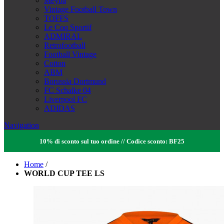
Meyba
Vintage Football Town
TOFFS
Le Coq Sportif
ADMIRAL
Retrofootball
Football Vintage
Cotton
ABM
Borussia Dortmund
FC Schalke 04
Liverpool FC
ADIDAS
Navigation
10% di sconto sul tuo ordine // Codice sconto: BF25
Home
/
WORLD CUP TEE LS