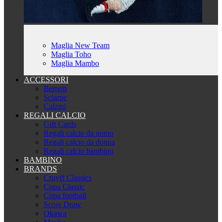
Maglia New Team
Maglia Toho
Maglia Mambo
ACCESSORI
Berretti
Sciarpe
Calzini
REGALI CALCIO
Gift Cards
Regali calcio da uomo
Regali calcio da donna
Regali calcio bambino
BAMBINO
BRANDS
Cruyff Classics
Copa Classic
Copa football
Score Draw
Okawa