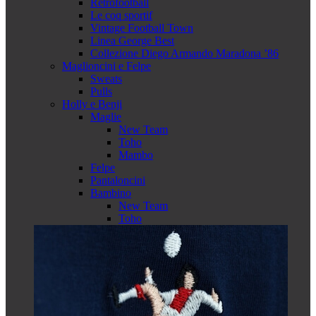
Retrofootball
Le coq sportif
Vintage Football Town
Linea George Best
Collezione Diego Armando Maradona ’86
Maglioncini e Felpe
Sweats
Pulls
Holly e Benji
Maglie
New Team
Toho
Mambo
Felpe
Pantaloncini
Bambino
New Team
Toho