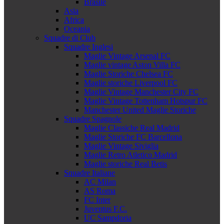
Brasile
Asia
Africa
Oceania
Squadre di Club
Squadre Inglesi
Maglie Vintage Arsenal FC
Maglie vintage Aston Villa FC
Maglie Storiche Chelsea FC
Maglie storiche Liverpool FC
Maglie Vintage Manchester City FC
Maglie Vintage Tottenham Hotspur FC
Manchester United Maglie Storiche
Squadre Spagnole
Maglie Classiche Real Madrid
Maglie Storiche FC Barcellona
Maglie Vintage Siviglia
Maglie Retro Atletico Madrid
Maglie storiche Real Betis
Squadre Italiane
AC Milan
AS Roma
FC Inter
Juventus F.C.
UC Sampdoria