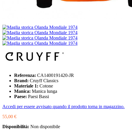
Referenza:
CA1400191420-JR
Brand:
Cruyff Classics
Materiale 1:
Cotone
Manica:
Manica lunga
Paese:
Paesi Bassi
Accedi per essere avvisato quando il prodotto torna in magazzino.
55,00 €
Disponibilità:
Non disponibile