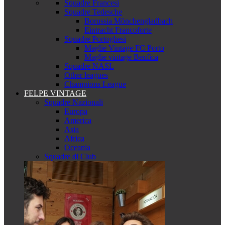
Squadre Francesi
Squadre Tedesche
Borussia Mönchengladbach
Eintracht Francoforte
Squadre Portoghesi
Maglie Vintage FC Porto
Maglie vintage Benfica
Squadre NASL
Other leagues
Champions League
FELPE VINTAGE
Squadre Nazionali
Europa
America
Asia
Africa
Oceania
Squadre di Club