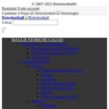
© 2007-2025 Retrofootball®.
Registrati
Il mio account
Cambiare il Paese
Retrofootball
Retrorugby
Retrofootball
Cerca:
0
MAGLIE STORICHE CALCIO
Piú Vendute di Retrofootball®
Più Vendute Squadre Nazionali
Più Vendute Squadre di Club
Nuovi arrivi
Squadre Nazionali
Europa
Maglie Storiche Inghilterra
Francia
Germania
Maglie Vintage Olanda
Maglie Storiche Italia
Spagna
Maglie Classiche URSS
America
Argentina