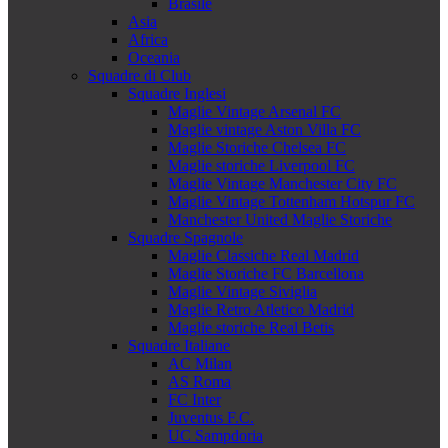
Brasile
Asia
Africa
Oceania
Squadre di Club
Squadre Inglesi
Maglie Vintage Arsenal FC
Maglie vintage Aston Villa FC
Maglie Storiche Chelsea FC
Maglie storiche Liverpool FC
Maglie Vintage Manchester City FC
Maglie Vintage Tottenham Hotspur FC
Manchester United Maglie Storiche
Squadre Spagnole
Maglie Classiche Real Madrid
Maglie Storiche FC Barcellona
Maglie Vintage Siviglia
Maglie Retro Atletico Madrid
Maglie storiche Real Betis
Squadre Italiane
AC Milan
AS Roma
FC Inter
Juventus F.C.
UC Sampdoria