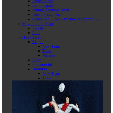
Retrofootball
Le coq sportif
Vintage Football Town
Linea George Best
Collezione Diego Armando Maradona ’86
Maglioncini e Felpe
Sweats
Pulls
Holly e Benji
Maglie
New Team
Toho
Mambo
Felpe
Pantaloncini
Bambino
New Team
Toho