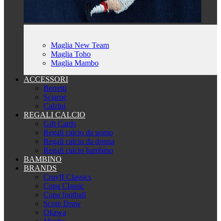
Maglia New Team
Maglia Toho
Maglia Mambo
ACCESSORI
Berretti
Sciarpe
Calzini
REGALI CALCIO
Gift Cards
Regali calcio da uomo
Regali calcio da donna
Regali calcio bambino
BAMBINO
BRANDS
Cruyff Classics
Copa Classic
Copa football
Score Draw
Okawa