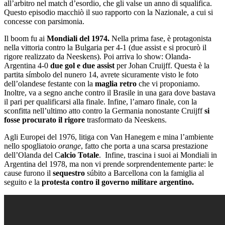
all’arbitro nel match d’esordio, che gli valse un anno di squalifica.
Questo episodio macchiò il suo rapporto con la Nazionale, a cui si
concesse con parsimonia.
Il boom fu ai
Mondiali del 1974.
Nella prima fase, è protagonista
nella vittoria contro la Bulgaria per 4-1 (due assist e si procurò il
rigore realizzato da Neeskens). Poi arriva lo show: Olanda-
Argentina 4-0
due gol e due assist
per Johan Cruijff. Questa è la
partita símbolo del nunero 14, avrete sicuramente visto le foto
dell’olandese festante con la
maglia retro
che vi proponiamo.
Inoltre, va a segno anche contro il Brasile in una gara dove bastava
il pari per qualificarsi alla finale. Infine, l’amaro finale, con la
sconfitta nell’ultimo atto contro la Germania nonostante Cruijff
si
fosse procurato il rigore
trasformato da Neeskens.
Agli Europei del 1976, litiga con Van Hanegem e mina l’ambiente
nello spogliatoio
orange
, fatto che porta a una scarsa prestazione
dell’Olanda del C
alcio Totale
. Infine, trascina i suoi ai Mondiali in
Argentina del 1978, ma non vi prende sorprendentemente parte: le
cause furono il
sequestro
súbito a Barcellona con la famiglia al
seguito e la
protesta contro il governo militare argentino.