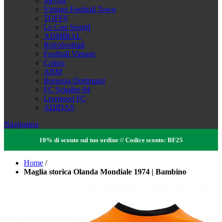
Meyba
Vintage Football Town
TOFFS
Le Coq Sportif
ADMIRAL
Retrofootball
Football Vintage
Cotton
ABM
Borussia Dortmund
FC Schalke 04
Liverpool FC
ADIDAS
Navigation
10% di sconto sul tuo ordine // Codice sconto: BF25
Home
/
Maglia storica Olanda Mondiale 1974 | Bambino