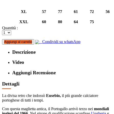
XL
57
77
61
72
56
XXL
60
80
64
75
Quantità :
Condividi su whatsApp
Aggiungi al carrello
Descrizione
Video
Aggiungi Recensione
Dettagli
La divisa retro che indossò
Eusebio,
il più grande calciatore
portoghese di tutti i tempi.
Con questa maglietta antica, il Portogallo arrivò terzo nei
mondiali
inglesi del 1966.
Nel girone di qualificazione sconfisse
Ungheria
e