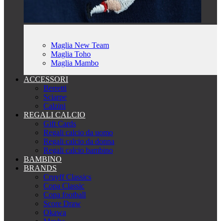
Maglia New Team
Maglia Toho
Maglia Mambo
ACCESSORI
Berretti
Sciarpe
Calzini
REGALI CALCIO
Gift Cards
Regali calcio da uomo
Regali calcio da donna
Regali calcio bambino
BAMBINO
BRANDS
Cruyff Classics
Copa Classic
Copa football
Score Draw
Okawa