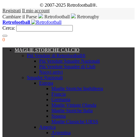
© 2007-2025 Retrofootball®.
Registrati
Il mio account
Cambiare il Paese
Retrofootball
Retrorugby
Retrofootball
Cerca:
0
MAGLIE STORICHE CALCIO
Piú Vendute di Retrofootball®
Più Vendute Squadre Nazionali
Più Vendute Squadre di Club
Nuovi arrivi
Squadre Nazionali
Europa
Maglie Storiche Inghilterra
Francia
Germania
Maglie Vintage Olanda
Maglie Storiche Italia
Spagna
Maglie Classiche URSS
America
Argentina