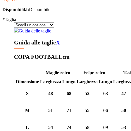
Disponibilità:
Disponibile
*
Taglia
Guida delle taglie
Guida alle taglie
X
COPA FOOTBALL
cm
Maglie retro
Felpe retro
T-sh
Dimensione
Larghezza
Lungo
Larghezza
Lungo
Larghez
S
48
68
52
63
47
M
51
71
55
66
50
L
54
74
58
69
53