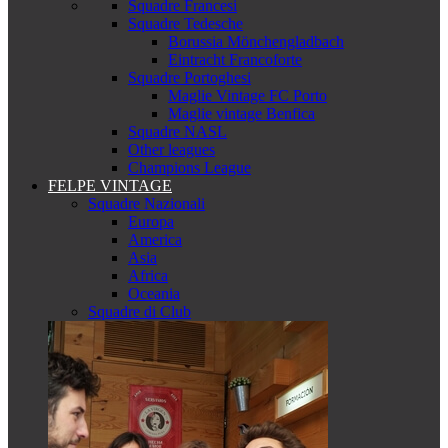
Squadre Francesi
Squadre Tedesche
Borussia Mönchengladbach
Eintracht Francoforte
Squadre Portoghesi
Maglie Vintage FC Porto
Maglie vintage Benfica
Squadre NASL
Other leagues
Champions League
FELPE VINTAGE
Squadre Nazionali
Europa
America
Asia
Africa
Oceania
Squadre di Club