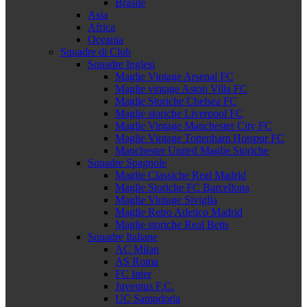
Brasile
Asia
Africa
Oceania
Squadre di Club
Squadre Inglesi
Maglie Vintage Arsenal FC
Maglie vintage Aston Villa FC
Maglie Storiche Chelsea FC
Maglie storiche Liverpool FC
Maglie Vintage Manchester City FC
Maglie Vintage Tottenham Hotspur FC
Manchester United Maglie Storiche
Squadre Spagnole
Maglie Classiche Real Madrid
Maglie Storiche FC Barcellona
Maglie Vintage Siviglia
Maglie Retro Atletico Madrid
Maglie storiche Real Betis
Squadre Italiane
AC Milan
AS Roma
FC Inter
Juventus F.C.
UC Sampdoria