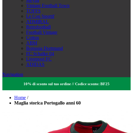
Meyba
Vintage Football Town
TOFFS
Le Coq Sportif
ADMIRAL
Retrofootball
Football Vintage
Cotton
ABM
Borussia Dortmund
FC Schalke 04
Liverpool FC
ADIDAS
Navigation
10% di sconto sul tuo ordine // Codice sconto: BF25
Home
/
Maglia storica Portogallo anni 60