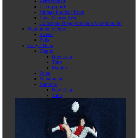
Retrofootball
Le coq sportif
Vintage Football Town
Linea George Best
Collezione Diego Armando Maradona ’86
Maglioncini e Felpe
Sweats
Pulls
Holly e Benji
Maglie
New Team
Toho
Mambo
Felpe
Pantaloncini
Bambino
New Team
Toho