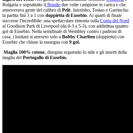
Bulgaria e soprattutto il
Brasile
due volte campione in carica e che
annoverava gente del calibro di
Pelè
, Jairzinho, Tostao e Garrincha:
la partita finì 3 a 1 con
doppietta di Eusebio
. Ai quarti di finale
successe l'incredibile: una spettacolare rimonta sulla
Corea del Nord
al Goodison Park di Liverpool (da 0-3 a 5-3), con addirittua quattro
gol di Eusebio. Nella semifinale di Wembley contro i padroni di
casa, i lusitani si arresero solo a
Bobby Charlton
(doppietta) con
Eusebio che chiuse la rassegna con
9 gol.
Maglia 100% cotone
, disegnta seguendo lo stile e gli inserti della
maglia del
Portogallo di Eusebio.