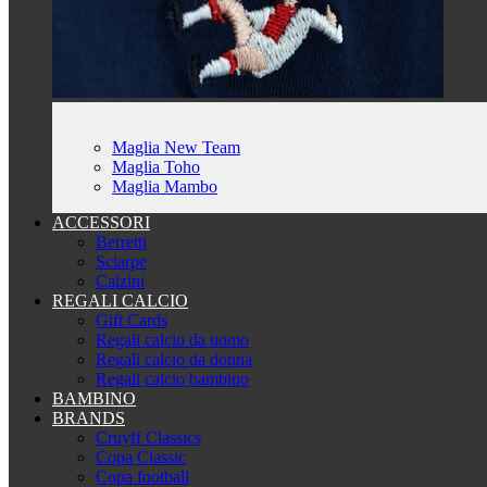
Maglia New Team
Maglia Toho
Maglia Mambo
ACCESSORI
Berretti
Sciarpe
Calzini
REGALI CALCIO
Gift Cards
Regali calcio da uomo
Regali calcio da donna
Regali calcio bambino
BAMBINO
BRANDS
Cruyff Classics
Copa Classic
Copa football