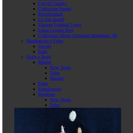
Cruyff Classics
Collezione Panini
Retrofootball
Le coq sportif
Vintage Football Town
Linea George Best
Collezione Diego Armando Maradona ’86
Maglioncini e Felpe
Sweats
Pulls
Holly e Benji
Maglie
New Team
Toho
Mambo
Felpe
Pantaloncini
Bambino
New Team
Toho