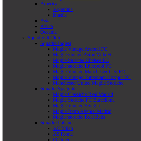
America
Argentina
Brasile
Asia
Africa
Oceania
Squadre di Club
Squadre Inglesi
Maglie Vintage Arsenal FC
Maglie vintage Aston Villa FC
Maglie Storiche Chelsea FC
Maglie storiche Liverpool FC
Maglie Vintage Manchester City FC
Maglie Vintage Tottenham Hotspur FC
Manchester United Maglie Storiche
Squadre Spagnole
Maglie Classiche Real Madrid
Maglie Storiche FC Barcellona
Maglie Vintage Siviglia
Maglie Retro Atletico Madrid
Maglie storiche Real Betis
Squadre Italiane
AC Milan
AS Roma
FC Inter