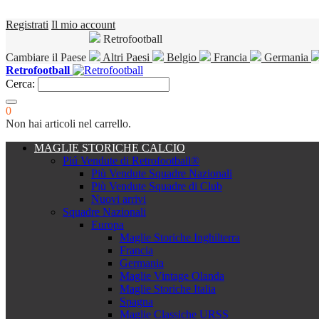
Registrati
Il mio account
Retrofootball
Cambiare il Paese
Altri Paesi
Belgio
Francia
Germania
Retrofootball
Cerca:
0
Non hai articoli nel carrello.
MAGLIE STORICHE CALCIO
Piú Vendute di Retrofootball®
Più Vendute Squadre Nazionali
Più Vendute Squadre di Club
Nuovi arrivi
Squadre Nazionali
Europa
Maglie Storiche Inghilterra
Francia
Germania
Maglie Vintage Olanda
Maglie Storiche Italia
Spagna
Maglie Classiche URSS