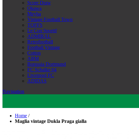
Score Draw
Okawa
Meyba
Vintage Football Town
TOFFS
Le Coq Sportif
ADMIRAL
Retrofootball
Football Vintage
Cotton
ABM
Borussia Dortmund
FC Schalke 04
Liverpool FC
ADIDAS
Navigation
Home
/
Maglia vintage Dukla Praga gialla