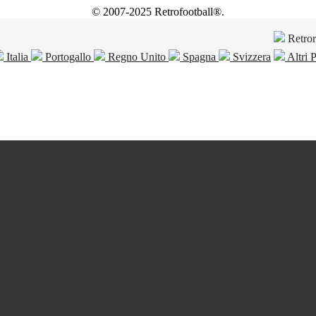
© 2007-2025 Retrofootball®.
Retro
Italia
Portogallo
Regno Unito
Spagna
Svizzera
Altri 