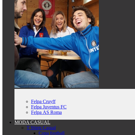
Felpa Cruyff
Felpa Juventus FC
Felpa AS Roma
MODA CASUAL
T Shirts Casual
Copa football