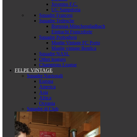
Juventus F.C.
UC Sampdoria
Squadre Francesi
Squadre Tedesche
Borussia Mönchengladbach
Eintracht Francoforte
Squadre Portoghesi
Maglie Vintage FC Porto
Maglie vintage Benfica
Squadre NASL
Other leagues
Champions League
FELPE VINTAGE
Squadre Nazionali
Europa
America
Asia
Africa
Oceania
Squadre di Club