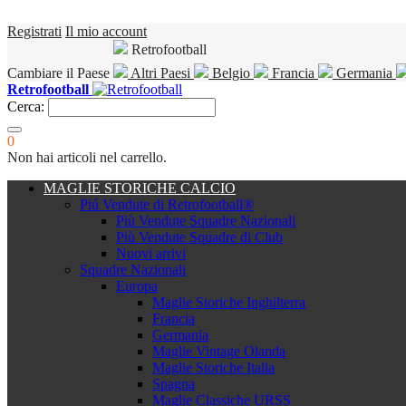
Registrati
Il mio account
Retrofootball
Cambiare il Paese
Altri Paesi
Belgio
Francia
Germania
Retrofootball
Cerca:
0
Non hai articoli nel carrello.
MAGLIE STORICHE CALCIO
Piú Vendute di Retrofootball®
Più Vendute Squadre Nazionali
Più Vendute Squadre di Club
Nuovi arrivi
Squadre Nazionali
Europa
Maglie Storiche Inghilterra
Francia
Germania
Maglie Vintage Olanda
Maglie Storiche Italia
Spagna
Maglie Classiche URSS