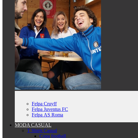
Felpa Cruyff
Felpa Juventus FC
Felpa AS Roma
MODA CASUAL
T Shirts Casual
Copa football