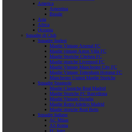
America
Argentina
Brasile
Asia
Africa
Oceania
Squadre di Club
Squadre Inglesi
Maglie Vintage Arsenal FC
Maglie vintage Aston Villa FC
Maglie Storiche Chelsea FC
Maglie storiche Liverpool FC
Maglie Vintage Manchester City FC
Maglie Vintage Tottenham Hotspur FC
Manchester United Maglie Storiche
Squadre Spagnole
Maglie Classiche Real Madrid
Maglie Storiche FC Barcellona
Maglie Vintage Siviglia
Maglie Retro Atletico Madrid
Maglie storiche Real Betis
Squadre Italiane
AC Milan
AS Roma
FC Inter