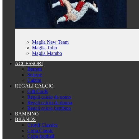
Maglia New Team
Maglia Toho
Maglia Mambo
ACCESSORI
Berretti
Sciarpe
Calzini
REGALI CALCIO
Gift Cards
Regali calcio da uomo
Regali calcio da donna
Regali calcio bambino
BAMBINO
BRANDS
Cruyff Classics
Copa Classic
Copa football