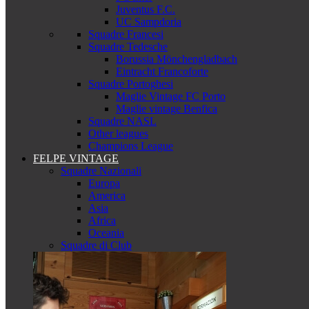
Juventus F.C.
UC Sampdoria
Squadre Francesi
Squadre Tedesche
Borussia Mönchengladbach
Eintracht Francoforte
Squadre Portoghesi
Maglie Vintage FC Porto
Maglie vintage Benfica
Squadre NASL
Other leagues
Champions League
FELPE VINTAGE
Squadre Nazionali
Europa
America
Asia
Africa
Oceania
Squadre di Club