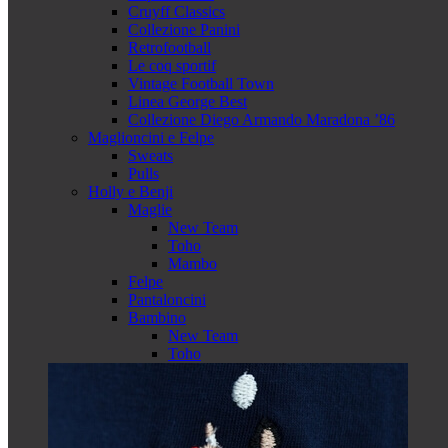
Cruyff Classics
Collezione Panini
Retrofootball
Le coq sportif
Vintage Football Town
Linea George Best
Collezione Diego Armando Maradona ’86
Maglioncini e Felpe
Sweats
Pulls
Holly e Benji
Maglie
New Team
Toho
Mambo
Felpe
Pantaloncini
Bambino
New Team
Toho