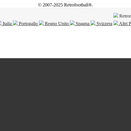
© 2007-2025 Retrofootball®.
Retro
Italia
Portogallo
Regno Unito
Spagna
Svizzera
Altri 