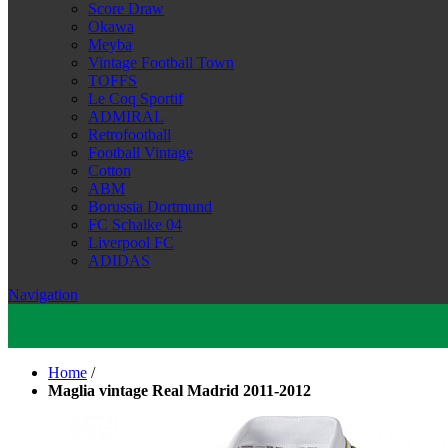
Score Draw
Okawa
Meyba
Vintage Football Town
TOFFS
Le Coq Sportif
ADMIRAL
Retrofootball
Football Vintage
Cotton
ABM
Borussia Dortmund
FC Schalke 04
Liverpool FC
ADIDAS
Navigation
Home
/
Maglia vintage Real Madrid 2011-2012