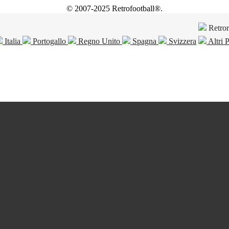
© 2007-2025 Retrofootball®.
Retro
Italia
Portogallo
Regno Unito
Spagna
Svizzera
Altri 