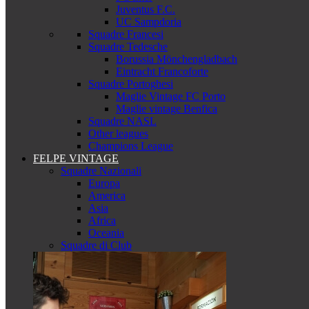
Juventus F.C.
UC Sampdoria
Squadre Francesi
Squadre Tedesche
Borussia Mönchengladbach
Eintracht Francoforte
Squadre Portoghesi
Maglie Vintage FC Porto
Maglie vintage Benfica
Squadre NASL
Other leagues
Champions League
FELPE VINTAGE
Squadre Nazionali
Europa
America
Asia
Africa
Oceania
Squadre di Club