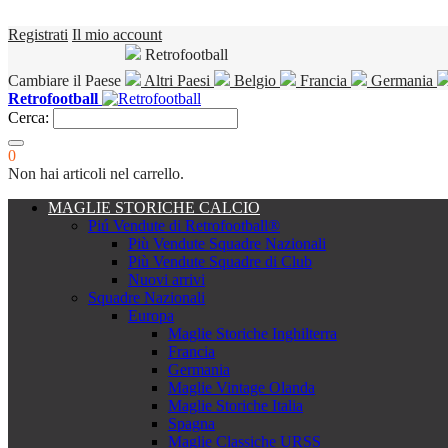
Registrati
Il mio account
Retrofootball
Cambiare il Paese
Altri Paesi
Belgio
Francia
Germania
Retrofootball
Cerca:
0
Non hai articoli nel carrello.
MAGLIE STORICHE CALCIO
Piú Vendute di Retrofootball®
Più Vendute Squadre Nazionali
Più Vendute Squadre di Club
Nuovi arrivi
Squadre Nazionali
Europa
Maglie Storiche Inghilterra
Francia
Germania
Maglie Vintage Olanda
Maglie Storiche Italia
Spagna
Maglie Classiche URSS