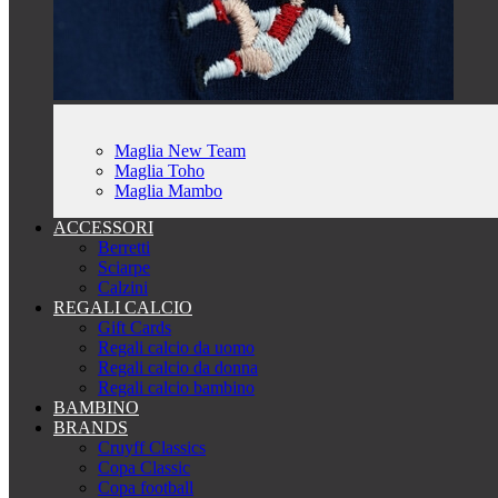
Maglia New Team
Maglia Toho
Maglia Mambo
ACCESSORI
Berretti
Sciarpe
Calzini
REGALI CALCIO
Gift Cards
Regali calcio da uomo
Regali calcio da donna
Regali calcio bambino
BAMBINO
BRANDS
Cruyff Classics
Copa Classic
Copa football