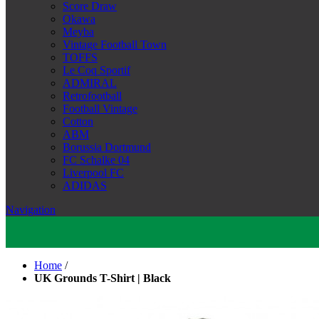
Score Draw
Okawa
Meyba
Vintage Football Town
TOFFS
Le Coq Sportif
ADMIRAL
Retrofootball
Football Vintage
Cotton
ABM
Borussia Dortmund
FC Schalke 04
Liverpool FC
ADIDAS
Navigation
Home
/
UK Grounds T-Shirt | Black