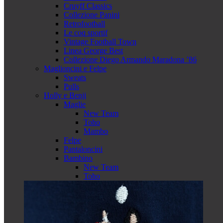
Cruyff Classics
Collezione Panini
Retrofootball
Le coq sportif
Vintage Football Town
Linea George Best
Collezione Diego Armando Maradona ’86
Maglioncini e Felpe
Sweats
Pulls
Holly e Benji
Maglie
New Team
Toho
Mambo
Felpe
Pantaloncini
Bambino
New Team
Toho