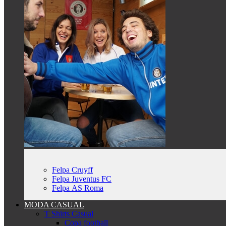
Felpa Cruyff
Felpa Juventus FC
Felpa AS Roma
MODA CASUAL
T Shirts Casual
Copa football