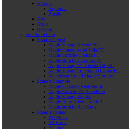
America
Argentina
Brasile
Asia
Africa
Oceania
Squadre di Club
Squadre Inglesi
Maglie Vintage Arsenal FC
Maglie vintage Aston Villa FC
Maglie Storiche Chelsea FC
Maglie storiche Liverpool FC
Maglie Vintage Manchester City FC
Maglie Vintage Tottenham Hotspur FC
Manchester United Maglie Storiche
Squadre Spagnole
Maglie Classiche Real Madrid
Maglie Storiche FC Barcellona
Maglie Vintage Siviglia
Maglie Retro Atletico Madrid
Maglie storiche Real Betis
Squadre Italiane
AC Milan
AS Roma
FC Inter